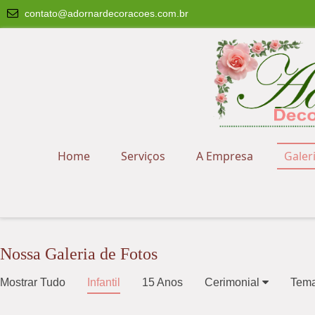
contato@adornardecoracoes.com.br
Home
Serviços
A Empresa
Galer
Nossa Galeria de Fotos
Mostrar Tudo
Infantil
15 Anos
Cerimonial
Tem