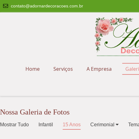
contato@adornardecoracoes.com.br
Home
Serviços
A Empresa
Galer
Nossa Galeria de Fotos
Mostrar Tudo
Infantil
15 Anos
Cerimonial
Tem